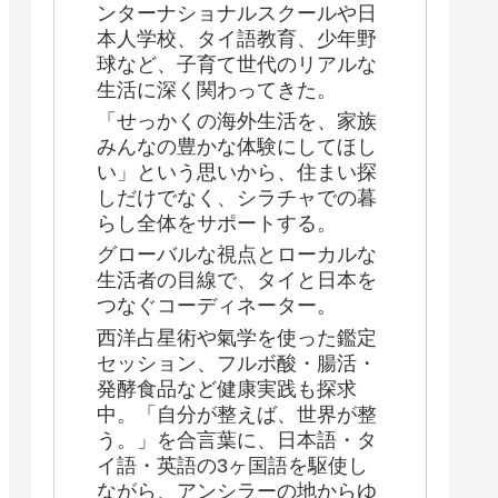
ンターナショナルスクールや日
本人学校、タイ語教育、少年野
球など、子育て世代のリアルな
生活に深く関わってきた。
「せっかくの海外生活を、家族
みんなの豊かな体験にしてほし
い」という思いから、住まい探
しだけでなく、シラチャでの暮
らし全体をサポートする。
グローバルな視点とローカルな
生活者の目線で、タイと日本を
つなぐコーディネーター。
西洋占星術や氣学を使った鑑定
セッション、フルボ酸・腸活・
発酵食品など健康実践も探求
中。「自分が整えば、世界が整
う。」を合言葉に、日本語・タ
イ語・英語の3ヶ国語を駆使し
ながら、アンシラーの地からゆ