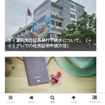
タイ運転免許証再発行手続きについて。（＋
イミグレでの住所証明申請方法）
タイ結婚ビザ更新2025年6-7月アップデート
@シラチャイミグレーション
メニュー
ホーム
検索
トップ
サイドバー