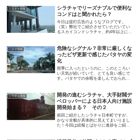
ピング、食べ歩きの場所として長らく栄
えてきたナイトマーケットですが、中心
シラチャでリーズナブルで便利な
シラチャ情報
部の再開発の為、...
コンドはと聞かれたら？
今日は提灯広告のようなブログです。
（笑）弊社でご紹介させていただいてい
るスカイコンドシラチャ、約4年以上に渡
ってご愛顧を頂きまして誠に有難うござ
います。先日ふと、この１５年位のシラ
チャの変遷について思いを馳せる機会が
危険なシグナル？非常に厳しくな
パタヤ情報
ありました。管理人の独り...
ったビザ更新で感じたパタヤの変
化
雨季に入ったというのに、このところい
い天気が続いていて、とても良い感じで
す。パタヤでの余暇を楽しんでおられる
方、天候にも大変恵まれ、気持ちよい毎
日ではと想像します。こうなると雨季後
半が怖いですが、まあ、そのときはその
開発の進むシラチャ、大手財閥デ
シラチャ情報
ときです。タイの人らしく...
ベロッパーによる日本人向け施設
開発始まる？ その２
前回ご紹介したシラチャ日本町ですが、
かなり全貌が具体的に見えてまいりまし
た！今回は続報とばかりに進捗をご紹介
しますね。日本町の入り口です。 結構形
になってきています。で、こちらが気に