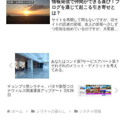
なる完成イメージです。さすが日本町と
情報発信で仲間ができる喜び！ブ
読者・お客様との交流
いうだけあって、かなり...
ログを通じて起こる引き寄せと
は？
サイトを再開して間もないですが、旧サ
イトの読者の皆様、友人の皆様へ少しず
つ告知を始めているのですが、大変嬉し
いことに私のサイトの読者で、不動産投
資家、ブロガーでもあるAさんに素敵なご
紹介を頂きました！Aさんとは旧サイトを
通じてご縁を頂きまし...
あなたはコンド派?サービスアパート派？
それぞれのメリット・デメリットを考え
てみる。
チョンブリ県シラチャ、パタヤ新型コロ
ナウィルス関連通達アップデート 3月29
日
ホーム
シラチャの暮らし
シラチャ情報