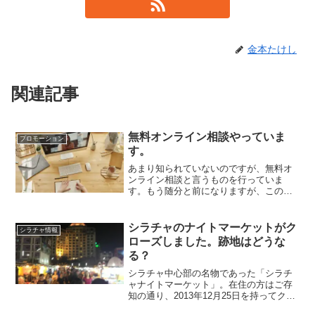
金本たけし
関連記事
無料オンライン相談やっていま
プロモーション
す。
あまり知られていないのですが、無料オ
ンライン相談と言うものを行っていま
す。もう随分と前になりますが、このよ
うな記事も書いたことがあります。スカ
イプ相談となっているのが、なんだか時
代を感じます。実際、当時はシラチャも
シラチャのナイトマーケットがク
シラチャ情報
パタヤも建設ラッシュで一つ...
ローズしました。跡地はどうな
る？
シラチャ中心部の名物であった「シラチ
ャナイトマーケット」。在住の方はご存
知の通り、2013年12月25日を持ってクロ
ーズとなりました。シラチャ民のショッ