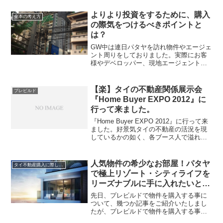
く完成、引き渡しとなるプレビルドのコ
ンドがあるが、リセール、または賃貸に
よりより投資をするために、購入
金本の考え方
出すためにはどうした...
の際気をつけるべきポイントと
は？
GW中は連日パタヤを訪れ物件やエージェ
ント周りをしておりました。実際にお客
様やデベロッパー、現地エージェントの
意見を聞きながらの現場視察はいろいろ
な学びで一杯です。今回も新規プロジェ
クト、建設中プロジェクト、完成済み物
【楽】タイの不動産関係展示会
プレビルド
件などいろいろ見て回っ...
『Home Buyer EXPO 2012』に
行って来ました。
『Home Buyer EXPO 2012』に行って来
ました。好景気タイの不動産の活況を現
しているかの如く、各ブース人で溢れ、
皆商談に力が入っておりました！僕は朝
11時頃から会場に居たため、最初人がま
ばらな時にめぼしい所を回ることが出来
人気物件の希少なお部屋！パタヤ
タイ不動産購入に際して重要な事
たた...
で極上リゾート・シティライフを
リーズナブルに手に入れたいと思
っておられる方へ！
先日、プレビルドで物件を購入する事に
ついて、幾つか記事をご紹介いたしまし
たが、プレビルドで物件を購入する事の
メリットは、何もキャピタルゲイン、高