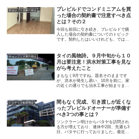
プレビルドでコンドミニアムを買
チョンブリ大家の視点
った場合の契約書で注意すべき点
とは？その２
今回も前回に引き続き、プレビルドで購
入した場合の契約書についてのトピック
です。契約したはいいけれども、では実
際に建つのか？建ったはよいが、その後
欠陥が見つかったらどうするのか？そう
いったことは一番の心配ごとだと思いま
タイの風物詩。９月中旬から１０
チョンブリ大家の視点
す。今回は普通一般的にコ...
月は要注意！洪水対策工事を見な
がら考えたこと
まもなく9月ですね。題名そのままです
が、洪水が発生し易い、10月を前に、家
の近くの通りでも治水工事が始まりまし
た。10月まで残り1ヶ月ちょっと。もう少
し早くから始めれば良いのにと思いなが
ら、いざ自分に目を向けて見ると、直前
間もなく完成、引き渡しが近くな
シラチャ不動産開発
に迫っている課題の...
ったプレビルドオーナーが準備す
べき3つの事とは？
ソンクラーン明けからパタヤを訪問され
る方が増えており、連休中2回、先週も3
日、パタヤに行っておりました。最近良
く相談を受けることの一つに、 「間もな