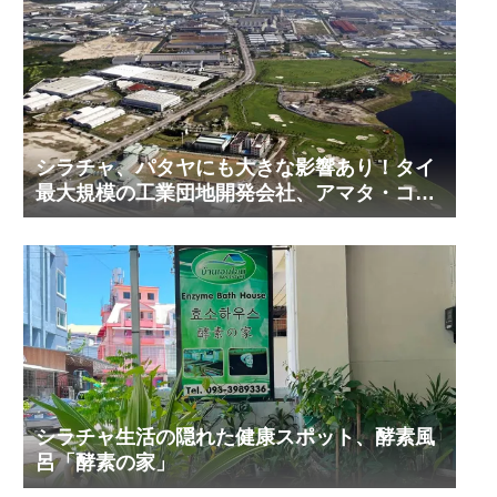
シラチャ、パタヤにも大きな影響あり！タイ
最大規模の工業団地開発会社、アマタ・コー
ポレーションの工業団地の今！その２
シラチャ生活の隠れた健康スポット、酵素風
呂「酵素の家」