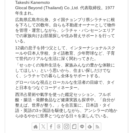
Takeshi Kanemoto
Glocal Beyond (Thailand) Co.,Ltd. 代表取締役。1977
年生まれ。
広島県広島市出身。タイ国チョンブリ県シラチャに根
を下ろして20数年。自らも不動産オーナーとして物件
を管理・運営しながら、シラチャ・バンセーンエリア
での家族向けお部屋探しや住み替えサポートを行って
いる。
12歳の息子を持つ父として、インターナショナルスク
ールや日本人学校、タイ語教育、少年野球など、子育
て世代のリアルな生活に深く関わってきた。
「せっかくの海外生活を、家族みんなの豊かな体験に
してほしい」という思いから、住まい探しだけでな
く、シラチャでの暮らし全体をサポートする。
グローバルな視点とローカルな生活者の目線で、タイ
と日本をつなぐコーディネーター。
西洋占星術や氣学を使った鑑定セッション、フルボ
酸・腸活・発酵食品など健康実践も探求中。「自分が
整えば、世界が整う。」を合言葉に、日本語・タイ
語・英語の3ヶ国語を駆使しながら、アンシラーの地か
らゆるやかに世界とつながる日々を楽しんでいる。