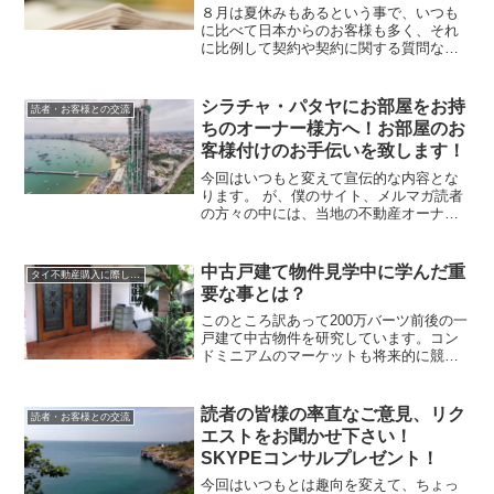
８月は夏休みもあるという事で、いつも
に比べて日本からのお客様も多く、それ
に比例して契約や契約に関する質問など
も多くなっています。質問の中で多いの
は、やはり、「建物が建たなかった場合
はどうなるのか？」です。それはそうで
シラチャ・パタヤにお部屋をお持
読者・お客様との交流
しょう、海外不動産投資の...
ちのオーナー様方へ！お部屋のお
客様付けのお手伝いを致します！
今回はいつもと変えて宣伝的な内容とな
ります。 が、僕のサイト、メルマガ読者
の方々の中には、当地の不動産オーナー
も多いですから、今日のようなテーマも
気になる方がいるのではと思います。タ
イトルそのままの内容で恐縮です
中古戸建て物件見学中に学んだ重
タイ不動産購入に際して重要な事
が、、、、。（笑）「お部屋の...
要な事とは？
このところ訳あって200万バーツ前後の一
戸建て中古物件を研究しています。コン
ドミニアムのマーケットも将来的に競争
が激化していきますし、出口戦略が取り
ずらい部分もありますので、タイ人ロー
カルマーケットを見た場合に、つぶしが
読者の皆様の率直なご意見、リク
読者・お客様との交流
ききやすいと思ってい...
エストをお聞かせ下さい！
SKYPEコンサルプレゼント！
今回はいつもとは趣向を変えて、ちょっ