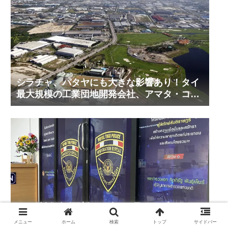
シラチャ、パタヤにも大きな影響あり！タイ
最大規模の工業団地開発会社、アマタ・コー
ポレーションの工業団地の今！その２
タイ結婚ビザ更新2026年6-7月アップデート
@シラチャイミグレーション
メニュー
ホーム
検索
トップ
サイドバー