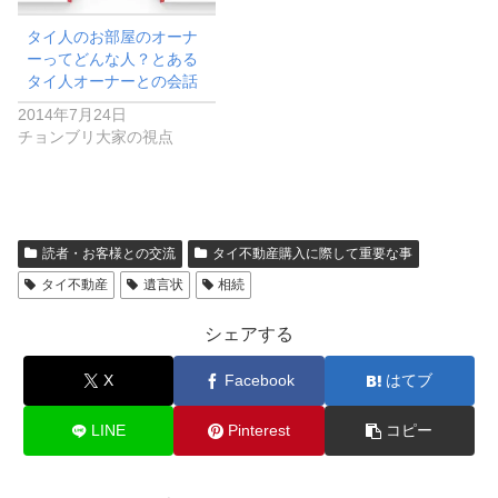
タイ人のお部屋のオーナ
ーってどんな人？とある
タイ人オーナーとの会話
2014年7月24日
チョンブリ大家の視点
読者・お客様との交流
タイ不動産購入に際して重要な事
タイ不動産
遺言状
相続
シェアする
X
Facebook
はてブ
LINE
Pinterest
コピー