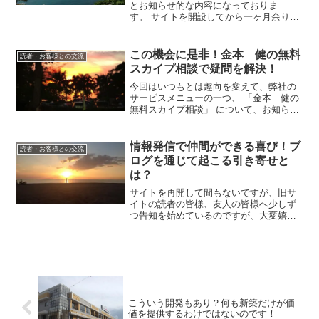
とお知らせ的な内容になっておりま
す。 サイトを開設してから一ヶ月余りが
過ぎ、諸々お問い合わせやご感想、激励
のお言葉など頂いており、本当に有難う
ございます。 シラチャ、パタヤ不動産情
この機会に是非！金本 健の無料
読者・お客様との交流
報という、非常にニッチな...
スカイプ相談で疑問を解決！
今回はいつもとは趣向を変えて、弊社の
サービスメニューの一つ、 「金本 健の
無料スカイプ相談」 について、お知らせ
させて頂きたく思います。 このスカイプ
相談は、僕が大体30分から1時間位かけ
て、シラチャ、パタヤ、その他タイに関
情報発信で仲間ができる喜び！ブ
読者・お客様との交流
するビジネスの事...
ログを通じて起こる引き寄せと
は？
サイトを再開して間もないですが、旧サ
イトの読者の皆様、友人の皆様へ少しず
つ告知を始めているのですが、大変嬉し
いことに私のサイトの読者で、不動産投
資家、ブロガーでもあるAさんに素敵なご
紹介を頂きました！Aさんとは旧サイトを
通じてご縁を頂きまし...
こういう開発もあり？何も新築だけが価
値を提供するわけではないのです！