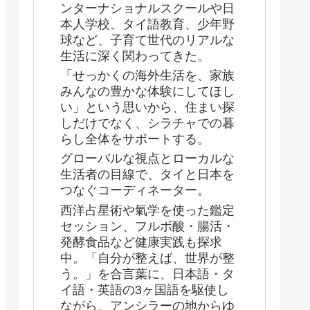
ンターナショナルスクールや日
本人学校、タイ語教育、少年野
球など、子育て世代のリアルな
生活に深く関わってきた。
「せっかくの海外生活を、家族
みんなの豊かな体験にしてほし
い」という思いから、住まい探
しだけでなく、シラチャでの暮
らし全体をサポートする。
グローバルな視点とローカルな
生活者の目線で、タイと日本を
つなぐコーディネーター。
西洋占星術や氣学を使った鑑定
セッション、フルボ酸・腸活・
発酵食品など健康実践も探求
中。「自分が整えば、世界が整
う。」を合言葉に、日本語・タ
イ語・英語の3ヶ国語を駆使し
ながら、アンシラーの地からゆ