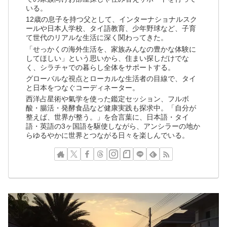
いる。
12歳の息子を持つ父として、インターナショナルスク
ールや日本人学校、タイ語教育、少年野球など、子育
て世代のリアルな生活に深く関わってきた。
「せっかくの海外生活を、家族みんなの豊かな体験に
してほしい」という思いから、住まい探しだけでな
く、シラチャでの暮らし全体をサポートする。
グローバルな視点とローカルな生活者の目線で、タイ
と日本をつなぐコーディネーター。
西洋占星術や氣学を使った鑑定セッション、フルボ
酸・腸活・発酵食品など健康実践も探求中。「自分が
整えば、世界が整う。」を合言葉に、日本語・タイ
語・英語の3ヶ国語を駆使しながら、アンシラーの地か
らゆるやかに世界とつながる日々を楽しんでいる。