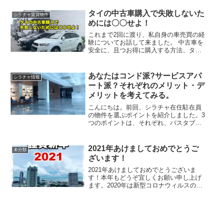
し穴に気をつけろ！』と題して記事は始
まります。活況の不動産市況の中、新規
タイの中古車購入で失敗しないた
シラチャ賃貸物件
プロジェクトの着工数も勢...
めには〇〇せよ！
これまで2回に渡り、私自身の車売買の経
験についてお話して来ました。 中古車を
安全に、且つお得に購入する方法、タイ
においては車の値段が下がりづらく資産
価値があり、保有コストが意外と安いと
言うこと、車を生活に取り入れること
あなたはコンド派?サービスアパ
シラチャ情報
で、より活動範囲が広が...
ート派？それぞれのメリット・デ
メリットを考えてみる。
こんにちは。前回、シラチャ在住駐在員
の物件を選ぶポイントを紹介しました。3
つのポイントは、それぞれ、バスタブが
あること、 メイドサービス、ランドリー
サービスがあること、 朝食がついている
事、ということでしたね。上記のポイン
2021年あけましておめでとうご
未分類
トから考えてみると...
ざいます！
2021年あけましておめでとうございま
す！本年もどうぞ宜しくお願い申し上げ
ます。2020年は新型コロナウィルスの影
響で世界中で生活が一変した年でした。
干支は庚子（かのえ ね）。「庚:終わ
る、変わる」 「子:はじまる、増える」
の意味ですが、「...