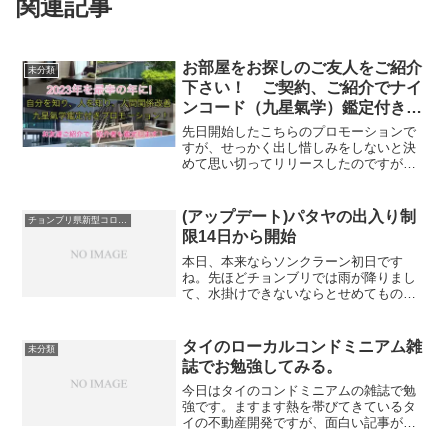
関連記事
お部屋をお探しのご友人をご紹介
未分類
下さい！ ご契約、ご紹介でナイ
ンコード（九星氣学）鑑定付きプ
ロモーション！
先日開始したこちらのプロモーションで
すが、せっかく出し惜しみをしないと決
めて思い切ってリリースしたのですが、
なにか足りないなぁとその後考えていま
した。そもそもシラチャでのお部屋探し
の方だけでは対象が狭いと考えました。
(アップデート)パタヤの出入り制
チョンブリ県新型コロナウィルス関連
人は、まず知らないことに...
限14日から開始
本日、本来ならソンクラーン初日です
ね。先ほどチョンブリでは雨が降りまし
て、水掛けできないならとせめてもの天
からの贈り物だったのかもしれません。
さてパタヤの移動制限の件、13日から再
開と昨日シェアしておりましたが、明日
タイのローカルコンドミニアム雑
未分類
14日からとなっているよ...
誌でお勉強してみる。
今日はタイのコンドミニアムの雑誌で勉
強です。ますます熱を帯びてきているタ
イの不動産開発ですが、面白い記事があ
ったので紹介します。『建設業者の落と