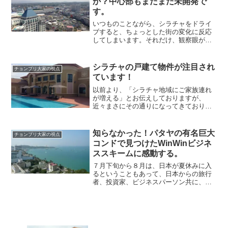
か？中心部もまだまだ未開発で
す。
いつものことながら、シラチャをドライ
ブすると、ちょっとした街の変化に反応
してしまいます。それだけ、観察眼が養
われてきたという事なのか、シラチャマ
ニアになってきたという事なのか、いず
れにしても、不動産に関わるものとして
シラチャの戸建て物件が注目され
チョンブリ大家の視点
は必須のスキルですね！（...
ています！
以前より、「シラチャ地域にご家族連れ
が増える」とお伝えしておりますが、
近々まさにその通りになってきておりま
す。僕は日本人駐在員向けに賃貸物件の
仲介も行なっているのですが、2ベッド以
上のファミリータイプのお問い合わせが
知らなかった！パタヤの有名巨大
チョンブリ大家の視点
急激に増えてきており、た...
コンドで見つけたWinWinビジネ
ススキームに感動する。
７月下旬から８月は、日本が夏休みに入
るということもあって、日本からの旅行
者、投資家、ビジネスパーソン共に、タ
イを訪れる方は非常に増えています。僕
の周りだけでも週に３－４名位はおら
れ、毎日新しいご縁をいただけること、
ほんとに感謝すると共に、新...