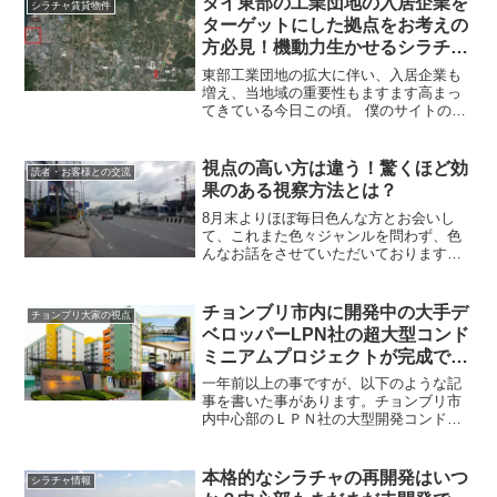
タイ東部の工業団地の入居企業を
シラチャ賃貸物件
ターゲットにした拠点をお考えの
方必見！機動力生かせるシラチャ
郊外のオフィスに最適エリアと
東部工業団地の拡大に伴い、入居企業も
は？
増え、当地域の重要性もますます高まっ
てきている今日この頃。 僕のサイトの本
来の目的からは少し外れるのですが、ブ
ログを始めた当初から、この、 「東部工
業団地をターゲットにした営業拠点」と
視点の高い方は違う！驚くほど効
読者・お客様との交流
いう切り口で、拠点事...
果のある視察方法とは？
8月末よりほぼ毎日色んな方とお会いし
て、これまた色々ジャンルを問わず、色
んなお話をさせていただいております
が、最近お会いする方のレベルの高さに
本当に驚いています。日本で数十ものホ
テルを運営している、とあるホテルチェ
チョンブリ市内に開発中の大手デ
チョンブリ大家の視点
ーンのオーナー社長様、某県...
ベロッパーLPN社の超大型コンド
ミニアムプロジェクトが完成で
す！
一年前以上の事ですが、以下のような記
事を書いた事があります。チョンブリ市
内中心部のＬＰＮ社の大型開発コンドミ
ニアムを見学してきました。 時の経つの
は本当に早いもので、あれから1年が経過
したのですね。 ビックリ大仰天です。
本格的なシラチャの再開発はいつ
シラチャ情報
（笑）どうして今にな...