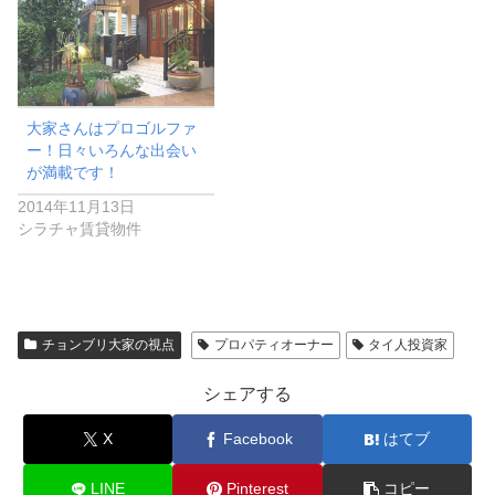
大家さんはプロゴルファ
ー！日々いろんな出会い
が満載です！
2014年11月13日
シラチャ賃貸物件
チョンブリ大家の視点
プロパティオーナー
タイ人投資家
シェアする
X
Facebook
はてブ
LINE
Pinterest
コピー