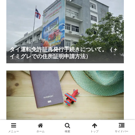
タイ運転免許証再発行手続きについて。（＋
イミグレでの住所証明申請方法）
タイ結婚ビザ更新2025年6-7月アップデート
@シラチャイミグレーション
メニュー
ホーム
検索
トップ
サイドバー