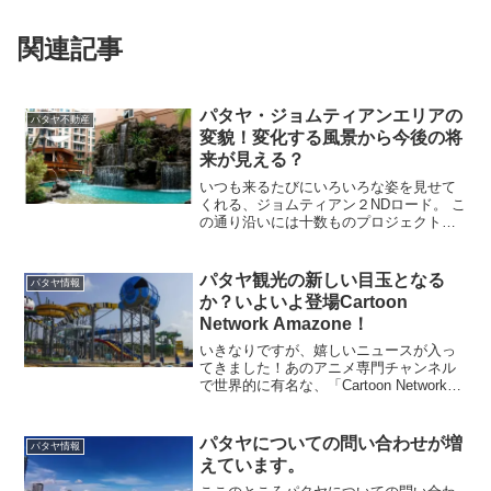
関連記事
パタヤ・ジョムティアンエリアの
パタヤ不動産
変貌！変化する風景から今後の将
来が見える？
いつも来るたびにいろいろな姿を見せて
くれる、ジョムティアン２NDロード。 こ
の通り沿いには十数ものプロジェクトが
建設中、または建設予定中で、今後もど
んどん開発が進んでいくであろう、パタ
ヤでも最も開発が活発なエリアです。僕
パタヤ観光の新しい目玉となる
パタヤ情報
がこのエリアを不動産...
か？いよいよ登場Cartoon
Network Amazone！
いきなりですが、嬉しいニュースが入っ
てきました！あのアニメ専門チャンネル
で世界的に有名な、「Cartoon Network」
の世界初となる、本格的ウォーターパー
クがいよいよパタヤに登場します！少し
前の現場の様子。オープンに向けて急ピ
パタヤについての問い合わせが増
パタヤ情報
ッチで建...
えています。