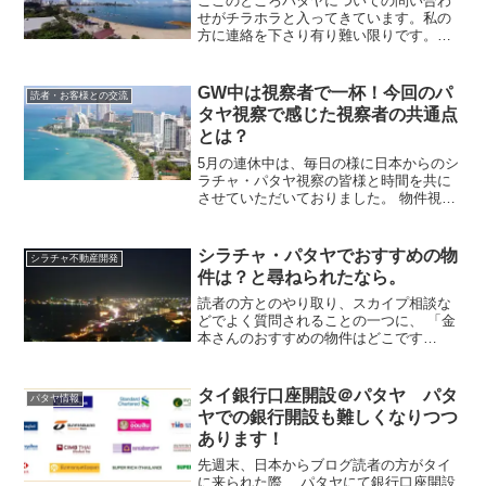
ここのところパタヤについての問い合わ
せがチラホラと入ってきています。私の
方に連絡を下さり有り難い限りです。シ
ラチャ・パタヤ不動産ニュースというサ
イト名でありながら、ここ数年の間は殆
どパタヤについての発信をしておりませ
GW中は視察者で一杯！今回のパ
読者・お客様との交流
んでした。ですのでアップ...
タヤ視察で感じた視察者の共通点
とは？
5月の連休中は、毎日の様に日本からのシ
ラチャ・パタヤ視察の皆様と時間を共に
させていただいておりました。 物件視察
の道中に、 投資の目的、 シラチャ・パタ
ヤの印象、 お仕事の事、 理想のライフス
タイルなど、 色々な事をお話するのです
シラチャ・パタヤでおすすめの物
シラチャ不動産開発
が、そんな...
件は？と尋ねられたなら。
読者の方とのやり取り、スカイプ相談な
どでよく質問されることの一つに、 「金
本さんのおすすめの物件はどこです
か?」 というものがあります。 これは簡
単な様で、結構難しい質問で返答に困る
質問の一つです。 こういった質問を受け
タイ銀行口座開設＠パタヤ パタ
パタヤ情報
た際に、僕がお答えし...
ヤでの銀行開設も難しくなりつつ
あります！
先週末、日本からブログ読者の方がタイ
に来られた際、 パタヤにて銀行口座開設