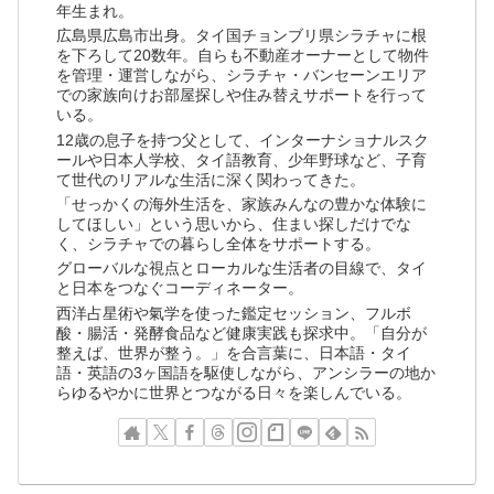
年生まれ。
広島県広島市出身。タイ国チョンブリ県シラチャに根
を下ろして20数年。自らも不動産オーナーとして物件
を管理・運営しながら、シラチャ・バンセーンエリア
での家族向けお部屋探しや住み替えサポートを行って
いる。
12歳の息子を持つ父として、インターナショナルスク
ールや日本人学校、タイ語教育、少年野球など、子育
て世代のリアルな生活に深く関わってきた。
「せっかくの海外生活を、家族みんなの豊かな体験に
してほしい」という思いから、住まい探しだけでな
く、シラチャでの暮らし全体をサポートする。
グローバルな視点とローカルな生活者の目線で、タイ
と日本をつなぐコーディネーター。
西洋占星術や氣学を使った鑑定セッション、フルボ
酸・腸活・発酵食品など健康実践も探求中。「自分が
整えば、世界が整う。」を合言葉に、日本語・タイ
語・英語の3ヶ国語を駆使しながら、アンシラーの地か
らゆるやかに世界とつながる日々を楽しんでいる。