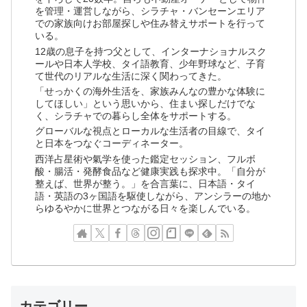
を管理・運営しながら、シラチャ・バンセーンエリア
での家族向けお部屋探しや住み替えサポートを行って
いる。
12歳の息子を持つ父として、インターナショナルスク
ールや日本人学校、タイ語教育、少年野球など、子育
て世代のリアルな生活に深く関わってきた。
「せっかくの海外生活を、家族みんなの豊かな体験に
してほしい」という思いから、住まい探しだけでな
く、シラチャでの暮らし全体をサポートする。
グローバルな視点とローカルな生活者の目線で、タイ
と日本をつなぐコーディネーター。
西洋占星術や氣学を使った鑑定セッション、フルボ
酸・腸活・発酵食品など健康実践も探求中。「自分が
整えば、世界が整う。」を合言葉に、日本語・タイ
語・英語の3ヶ国語を駆使しながら、アンシラーの地か
らゆるやかに世界とつながる日々を楽しんでいる。
カテゴリー