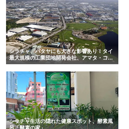
シラチャ、パタヤにも大きな影響あり！タイ
最大規模の工業団地開発会社、アマタ・コー
ポレーションの工業団地の今！その２
シラチャ生活の隠れた健康スポット、酵素風
呂「酵素の家」