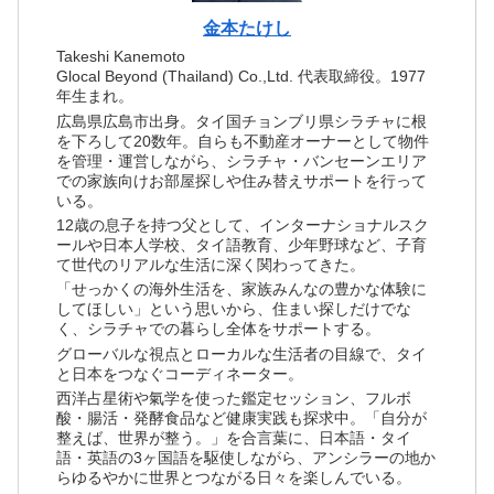
金本たけし
Takeshi Kanemoto
Glocal Beyond (Thailand) Co.,Ltd. 代表取締役。1977
年生まれ。
広島県広島市出身。タイ国チョンブリ県シラチャに根
を下ろして20数年。自らも不動産オーナーとして物件
を管理・運営しながら、シラチャ・バンセーンエリア
での家族向けお部屋探しや住み替えサポートを行って
いる。
12歳の息子を持つ父として、インターナショナルスク
ールや日本人学校、タイ語教育、少年野球など、子育
て世代のリアルな生活に深く関わってきた。
「せっかくの海外生活を、家族みんなの豊かな体験に
してほしい」という思いから、住まい探しだけでな
く、シラチャでの暮らし全体をサポートする。
グローバルな視点とローカルな生活者の目線で、タイ
と日本をつなぐコーディネーター。
西洋占星術や氣学を使った鑑定セッション、フルボ
酸・腸活・発酵食品など健康実践も探求中。「自分が
整えば、世界が整う。」を合言葉に、日本語・タイ
語・英語の3ヶ国語を駆使しながら、アンシラーの地か
らゆるやかに世界とつながる日々を楽しんでいる。