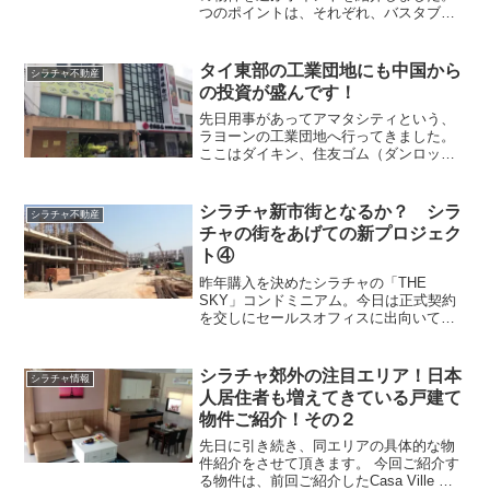
つのポイントは、それぞれ、バスタブが
あること、 メイドサービス、ランドリー
サービスがあること、 朝食がついている
事、ということでしたね。上記のポイン
タイ東部の工業団地にも中国から
シラチャ不動産
トから考えてみると...
の投資が盛んです！
先日用事があってアマタシティという、
ラヨーンの工業団地へ行ってきました。
ここはダイキン、住友ゴム（ダンロッ
プ）、ＢＭＷ，リコー、ボッシュ、コン
チネンタル等など、名だたる多国籍企業
が入っている最も開発が進んでいる工業
シラチャ新市街となるか？ シラ
シラチャ不動産
団地の一つなのです。ここで...
チャの街をあげての新プロジェク
ト④
昨年購入を決めたシラチャの「THE
SKY」コンドミニアム。今日は正式契約
を交しにセールスオフィスに出向いてき
ました。セールスオフィスにて。うちの
嫁とセールスの子。話は嫁に任せて、僕
はソファーでゆったりとくつろいでいま
シラチャ郊外の注目エリア！日本
シラチャ情報
す。（笑）いい身分です...
人居住者も増えてきている戸建て
物件ご紹介！その２
先日に引き続き、同エリアの具体的な物
件紹介をさせて頂きます。 今回ご紹介す
る物件は、前回ご紹介したCasa Ville よ