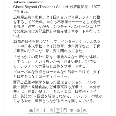
Takeshi Kanemoto
Glocal Beyond (Thailand) Co.,Ltd. 代表取締役。1977
年生まれ。
広島県広島市出身。タイ国チョンブリ県シラチャに根
を下ろして20数年。自らも不動産オーナーとして物件
を管理・運営しながら、シラチャ・バンセーンエリア
での家族向けお部屋探しや住み替えサポートを行って
いる。
12歳の息子を持つ父として、インターナショナルスク
ールや日本人学校、タイ語教育、少年野球など、子育
て世代のリアルな生活に深く関わってきた。
「せっかくの海外生活を、家族みんなの豊かな体験に
してほしい」という思いから、住まい探しだけでな
く、シラチャでの暮らし全体をサポートする。
グローバルな視点とローカルな生活者の目線で、タイ
と日本をつなぐコーディネーター。
西洋占星術や氣学を使った鑑定セッション、フルボ
酸・腸活・発酵食品など健康実践も探求中。「自分が
整えば、世界が整う。」を合言葉に、日本語・タイ
語・英語の3ヶ国語を駆使しながら、アンシラーの地か
らゆるやかに世界とつながる日々を楽しんでいる。