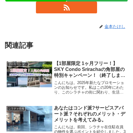
金本たけし
関連記事
【1部屋限定 1ヶ月フリー！】
プロモーション
SKY Condo Srirachaの角部屋の
特別キャンペーン！（終了しまし
た。）
こんにちは。2025年新たなプロモーショ
ンのお知らせです。私はこの20年にわた
り、このシラチャの街に関わり、生活し
ながら、日本人駐在員の皆さまが安心し
て暮らせる環境づくりに取り組んできま
した。私自身が海外暮らしで経験してき
あなたはコンド派?サービスアパ
シラチャ情報
た不安や戸惑い。そ...
ート派？それぞれのメリット・デ
メリットを考えてみる。
こんにちは。前回、シラチャ在住駐在員
の物件を選ぶポイントを紹介しました。3