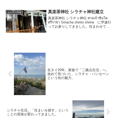
りもリーズナブルとなっていますので、
予算が限られているけれども、ご家族で
ゆったりできるスペースを確保したい方
真楽茶神社 シラチャ神社建立
シラチャ情報
にはぴった...
真楽茶神社 シラチャ神社 ศาลเจ้าชินโต
ศรีราชา Sriracha shinto shrine に早速行
ってお参りしてきました。住まわせて頂
いているタイとシラチャへの感謝、発展
への祈念、そして日本を離れていてもい
つも見守って...
在タイ20年。家族で「二拠点生活」へ。
改めて気づいた、シラチャ・バンセーン
という街の魅力。
シラチャ生活。「住まいを探す」という
ことの意味が変わってきました。