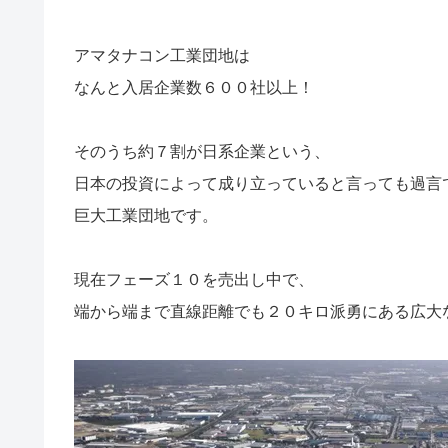
アマタナコン工業団地は
なんと入居企業数６００社以上！
そのうち約７割が日系企業という、
日本の投資によって成り立っていると言っても過言
巨大工業団地です。
現在フェーズ１０を売出し中で、
端から端まで直線距離でも２０キロ派勇にある広大