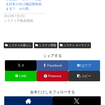
る日本人向け施設開発始
まる？ その四
2013年7月2日
シラチャ不動産開発
シラチャの暮らし
シラチャ情報
シラチャ カーライフ
シェアする
X
Facebook
はてブ
LINE
Pinterest
コピー
金本たけしをフォローする