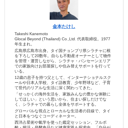
金本たけし
Takeshi Kanemoto
Glocal Beyond (Thailand) Co.,Ltd. 代表取締役。1977
年生まれ。
広島県広島市出身。タイ国チョンブリ県シラチャに根
を下ろして20数年。自らも不動産オーナーとして物件
を管理・運営しながら、シラチャ・バンセーンエリア
での家族向けお部屋探しや住み替えサポートを行って
いる。
12歳の息子を持つ父として、インターナショナルスク
ールや日本人学校、タイ語教育、少年野球など、子育
て世代のリアルな生活に深く関わってきた。
「せっかくの海外生活を、家族みんなの豊かな体験に
してほしい」という思いから、住まい探しだけでな
く、シラチャでの暮らし全体をサポートする。
グローバルな視点とローカルな生活者の目線で、タイ
と日本をつなぐコーディネーター。
西洋占星術や氣学を使った鑑定セッション、フルボ
酸・腸活・発酵食品など健康実践も探求中。「自分が