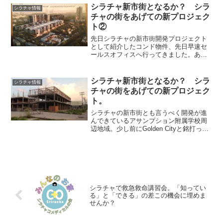
施設「酵素の家（Ban Enzyme）」を紹
シラチャ新市街となるか？ シラ
シラチャ情報
介したいと思います...
チャの街をあげての新プロジェク
ト②
先日シラチャの新市街開発プロジェクト
として紹介したコンド物件、先日早速セ
ールスオフィスへ行ってきました。あま
り詳しく書けなくて残念なのですが、思
っている以上にいい感じです。色々とよ
いお話が聞けました。現在プリセール中
シラチャ新市街となるか？ シラ
シラチャ情報
で売り出しユニットは限ら...
チャの街をあげての新プロジェク
ト。
シラチャの新市街とも言うべく開発が進
んできているアサンプション附属学校周
辺地域。少し前にGolden Cityと銘打って
4階建て商業ビルを約100棟を販売するも
短期間で完売していましたが、ここにThe
Skyというコンドミニアムが建てられま...
シラチャで救急救命講習会。「知ってい
る」と「できる」の差この機会に埋めま
せんか？