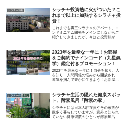
サービスを提供していることもあり、シ
ラチャ でのカーライフについても触れて
シラチャ投資熱に火がついた？こ
シラチャ情報
いきたいと思います...
れまで以上に加熱するシラチャ投
資！
これまでも再三シラチャのアパート、コ
ンドミニアム開発をメインにしながらご
紹介してきましたが、今ほど投資熱が高
まった時はないように感じます。これま
でシラチャという街は、「知る人ぞ知
る」と言う街で、自動車、電気関係をは
2023年を最幸な一年に！お部屋
プロモーション
じめとして、日本でも製造業...
をご契約でナインコード（九星氣
学）鑑定付きプロモーション！
2023年を最幸な一年に！自分を知り、人
を知り、人間関係の悩みから開放され、
運気を掴んで豊かに生きよう！お部屋を
ご契約で、ナインコード（九星氣学）鑑
定付きプロモーションを始めます。＊
2023年1月30日追記ご知人、お友達ご紹
シラチャ生活の隠れた健康スポッ
シラチャの暮らし
介頂いた方にも同...
ト、酵素風呂「酵素の家」
シラチャには日本人駐在員やその家族が
数多く暮らしていますが、意外と知られ
ていない健康習慣のひとつが酵素風呂で
す。今回はシラチャ暮らしの手帖とし
て、この地域で酵素浴ができる数少ない