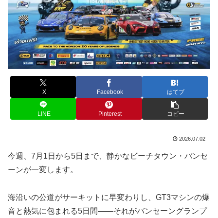
X
Facebook
はてブ
LINE
Pinterest
コピー
2026.07.02
今週、7月1日から5日まで、静かなビーチタウン・バンセ
ーンが一変します。
海沿いの公道がサーキットに早変わりし、GT3マシンの爆
音と熱気に包まれる5日間——それがバンセーングランプ