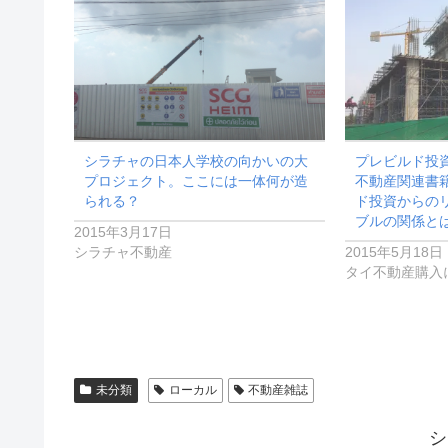
シラチャの日本人学校の向かいの大
プレビルド投
プロジェクト。ここには一体何が造
不動産関連書
られる？
ド投資からの
ブルの関係と
2015年3月17日
シラチャ不動産
2015年5月18日
タイ不動産購入
未分類
ローカル
不動産雑誌
シ