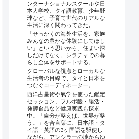
ンターナショナルスクールや日
本人学校、タイ語教育、少年野
球など、子育て世代のリアルな
生活に深く関わってきた。
「せっかくの海外生活を、家族
みんなの豊かな体験にしてほし
い」という思いから、住まい探
しだけでなく、シラチャでの暮
らし全体をサポートする。
グローバルな視点とローカルな
生活者の目線で、タイと日本を
つなぐコーディネーター。
西洋占星術や氣学を使った鑑定
セッション、フルボ酸・腸活・
発酵食品など健康実践も探求
中。「自分が整えば、世界が整
う。」を合言葉に、日本語・タ
イ語・英語の3ヶ国語を駆使し
ながら、アンシラーの地からゆ