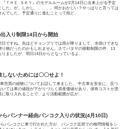
『ＴＨＥ ＳＫＹ』のモデルルームが2月14日に出来上がる予定
ました。が、しかし、、、、。何かおかしい？やっぱりと言っては
んでした。予定通りに進むことって殆ど...
の出入り制限14日から開始
初日ですね。先ほどチョンブリでは雨が降りまして、水掛けできな
贈り物だったのかもしれません。さてパタヤの移動制限の件、13
りましたが、明日14日からとなっているよ...
敗しないためには〇〇せよ！
の車売買の経験についてお話して来ました。 中古車を安全に、且つ
おいては車の値段が下がりづらく資産価値があり、保有コストが意
に取り入れることで、より活動範囲が広が...
らバンナー経由バンコク入りの状況(4月10日)
リからバンコクに車で行かれた方が、バンコク近郊での検問情報をシ