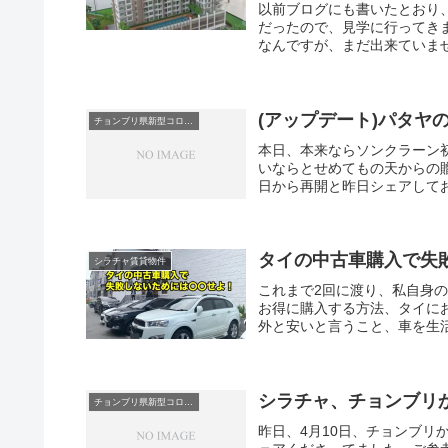
以前ブログにも書いたとおり、
だったので、見学に行ってき
なんですが、まだ出来ていませ
(アップデート)パタヤ
チョンブリ県新型コロナウィルス関連
本日、本来ならソンクラーン
いならとせめてもの天からの
日から再開と昨日シェアしてお
タイの中古車購入で失
シラチャ賃貸物件
これまで2回に渡り、私自身
お得に購入する方法、タイに
外と安いと言うこと、車を生活
シラチャ、チョンブリか
チョンブリ県新型コロナウィルス関連
昨日、4月10日、チョンブ