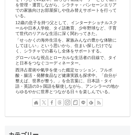
を管理・運営しながら、シラチャ・バンセーンエリア
での家族向けお部屋探しや住み替えサポートを行って
いる。
12歳の息子を持つ父として、インターナショナルスク
ールや日本人学校、タイ語教育、少年野球など、子育
て世代のリアルな生活に深く関わってきた。
「せっかくの海外生活を、家族みんなの豊かな体験に
してほしい」という思いから、住まい探しだけでな
く、シラチャでの暮らし全体をサポートする。
グローバルな視点とローカルな生活者の目線で、タイ
と日本をつなぐコーディネーター。
西洋占星術や氣学を使った鑑定セッション、フルボ
酸・腸活・発酵食品など健康実践も探求中。「自分が
整えば、世界が整う。」を合言葉に、日本語・タイ
語・英語の3ヶ国語を駆使しながら、アンシラーの地か
らゆるやかに世界とつながる日々を楽しんでいる。
カテゴリー