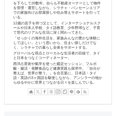
を下ろして20数年。自らも不動産オーナーとして物件
を管理・運営しながら、シラチャ・バンセーンエリア
での家族向けお部屋探しや住み替えサポートを行って
いる。
12歳の息子を持つ父として、インターナショナルスク
ールや日本人学校、タイ語教育、少年野球など、子育
て世代のリアルな生活に深く関わってきた。
「せっかくの海外生活を、家族みんなの豊かな体験に
してほしい」という思いから、住まい探しだけでな
く、シラチャでの暮らし全体をサポートする。
グローバルな視点とローカルな生活者の目線で、タイ
と日本をつなぐコーディネーター。
西洋占星術や氣学を使った鑑定セッション、フルボ
酸・腸活・発酵食品など健康実践も探求中。「自分が
整えば、世界が整う。」を合言葉に、日本語・タイ
語・英語の3ヶ国語を駆使しながら、アンシラーの地か
らゆるやかに世界とつながる日々を楽しんでいる。